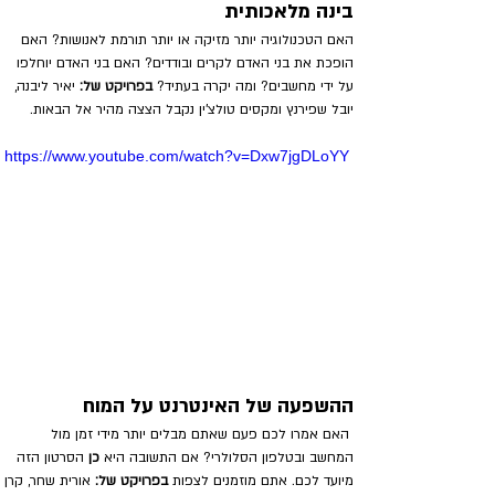
בינה מלאכותית
האם הטכנולוגיה יותר מזיקה או יותר תורמת לאנושות? האם 
הופכת את בני האדם לקרים ובודדים? האם בני האדם יוחלפו 
על ידי מחשבים? ומה יקרה בעתיד? 
בפרויקט של:
 יאיר ליבנה, 
יובל שפירנץ ומקסים טולצ'ין נקבל הצצה מהיר אל הבאות.
https://www.youtube.com/watch?v=Dxw7jgDLoYY
ההשפעה של האינטרנט על המוח
 האם אמרו לכם פעם שאתם מבלים יותר מידי זמן מול 
המחשב ובטלפון הסלולרי? אם התשובה היא 
כן 
הסרטון הזה 
מיועד לכם. אתם מוזמנים לצפות 
בפרויקט של:
 אורית שחר, קרן 