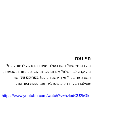
חיי נצח
מה הם חיי נצח? האם בעולם שאנו חים נרצה לחיות לנצח? 
מה יקרה לגוף שלנו? אם גם עצירת ההזדקנות תהיה אפשרית, 
האם נרצה בכך? ואיך יראה העולם?
 בפרויקט של
: מור 
שטיינברג גולן ורחל קומיסרצ'יק יוצגו טענות בעד ונגד.
https://www.youtube.com/watch?v=hzlodCU2kGk