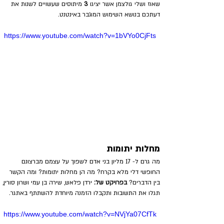
שאוז ושלי גולצמן אשר יציגו
 3 
מיתוסים שעשויים לשנות את 
דעתכם בנושא השימוש המוגבר באינטנט.
https://www.youtube.com/watch?v=1bVYo0CjFts
מחלות יתומות
מה גרם ל- 17 מליון בני אדם לשפוך על עצמם מברצונם 
החופשי דלי מלא בקרח? מה הן מחלות יתומות? ומה הקשר 
בין הדברים? 
בפרויקט של:
 ירדן פלאש, שירה בן עמי ושרון סורין, 
תגלו את התשובות ותקבלו הזמנה מיוחדת להשתתף באתגר.
https://www.youtube.com/watch?v=NVjYa07CfTk