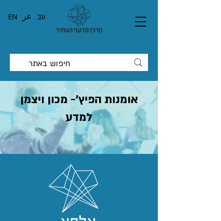
עב
عر
EN
אומנות הפיץ'- מכון ויצמן
למדע