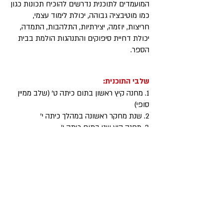
המועמדים לתוכנית נדרשים להוכיח תכונות כגון
כמו מוטיבציה גבוהה, יכולת לימוד עצמי,
חריצות, יוזמה, יצירתיות, התלהבות, התמדה,
יכולת דחיית סיפוקים והתנהגות הולמת בבית
הספר.
שלבי התוכנית:
1. מחנה קיץ ראשון בתום כיתה ט' (שלב ממיין
סופי)
2. שנת מחקר ראשונה במהלך כיתה י'
3. מחנה קיץ שני בתום כיתה י'
4. שנת מחקר שנייה במהלך כיתה י"א (בתום
כיתה י"א יוגש המחקר למשרד החינוך לאישור
כעבודת גמר)
תנאי הקבלה ותהליך המיון
אנשי קשר