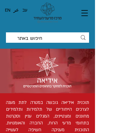
עב
عر
EN
תוכנית אידיאה גובשה במטרה לתת מענה
לצרכים הייחודיים של תלמידות ותלמידים
מחוננים ומצטיינים, המגלים עניין וסקרנות
בתחומי מדעי הרוח, החברה והאומנויות.
התוכנית מעניקה חשיפה לעשייה