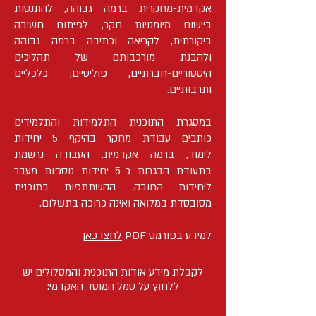
אקדמית-מחקרית ברמה גבוהה, להתנסות
ביישום מיומנויות חקר, לפיתוח חשיבה
ביקורתית, לקריאה וכתיבה ברמה גבוהה
ולהבנת מורכבותם של תהליכים
היסטוריים-חברתיים, פוליטיים, כלכליים
ותרבותיים.
במסגרת התוכנית התלמידות והתלמידים
כותבים עבודת מחקר
בהיקף 5 יחידות
לימוד,
ברמה אקדמית. העבודה נרשמת
בתעודת הבגרות
כ-5 יחידות נוספות מעבר
ליחידות החובה. ה
השתתפות בתוכנית
מסובסדת במלואה ואינה כרוכה ב
תשלום.
למידע בפורמט PDF
לחצו כאן
לקבלת מידע אודות התוכנית והמסלולים יש
ללחוץ על סמל המוסד האקדמי: