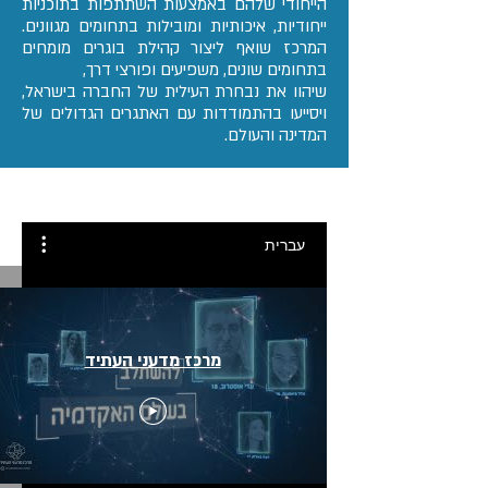
הייחודי שלהם באמצעות השתתפות בתוכניות
ייחודיות, איכותיות ומובילות בתחומים מגוונים.
המרכז שואף ליצור קהילת בוגרים מומחים
בתחומים שונים, משפיעים ופורצי דרך,
שיהוו את נבחרת העילית של החברה בישראל,
ויסייעו בהתמודדות עם האתגרים הגדולים של
המדינה והעולם.
עברית
מרכז מדעני העתיד