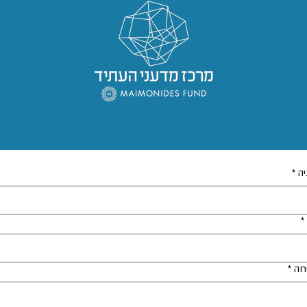
יה
*
*
חה
*