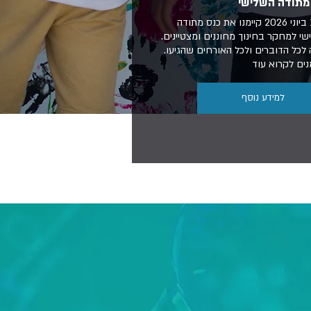
מתודה השלישי
עונת האולימפיאות בש
ב-16 ביוני 2026 קיימנו את כנס מתודה
חברות וחברי נבחרות ישר
י למחקר בחינוך מחוננים ומצטיינים.
ממשיכים לייצג אותנו ברח
לכל הדוברים ולכל האורחים שהגיעו.
עם הישגים מעוררי גאווה! 
נים לקרוא עוד
בדף הפייסבוק
למידע נוסף
למידע נוסף