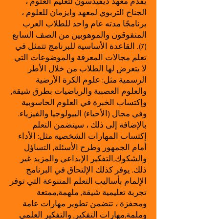
يقدم معهد ديفيدسون لتعليم العلوم ،
الجناح التربوي لمعهد وايزمان للعلوم ،
برنامجًا مدته عام واحد للطلاب العرب
المتفوقون والموهوبين من الصف السابع
(7). القاعدة الأساسية للبرنامج تتمثل في
تعلم مجالات المعرفة والموضوعات التي
لا يتعرض لها الطلاب من خلال الأطر
الرسمية مثل: علوم الكرة الأرضية
والعلوم العصبية والرياضيات بطرق شيقة,
وإكتساب الخبرة في العلوم الحاسوبية
وفي مجال (الأحياء) البيولوجيا والفيزياء.
بالإضافة إلى ذلك ، سيتضمن التعلم
إكتساب المهارات الشخصية مثل: الأداء
أمام الجمهور وطرح الأسئلة, التساؤل
والشكوك,التفكير الإبداعي والمزيد غير
ذلك. يوفر كذلك الإلتحاق في البرنامج
الإلمام بأساليب التعلم المتنوعة التي توفر
تجربة تعليمية شيقة, ملهمة,ممتعة
ومحفزة ، تتضمن تطوير مهارات عامة
وملمة,مهارات التفكير, والتفكير العلمي