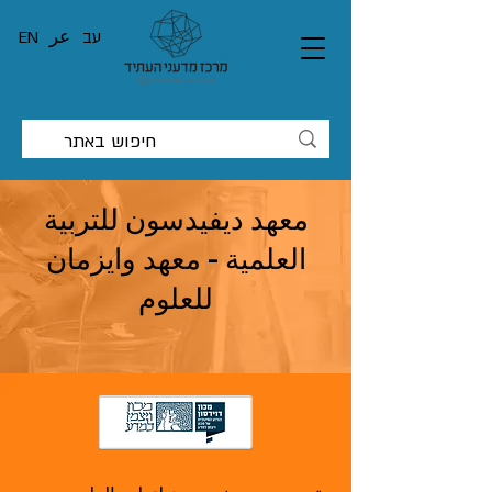
עב
عر
EN
معهد ديفيدسون للتربية
العلمية - معهد وايزمان
للعلوم