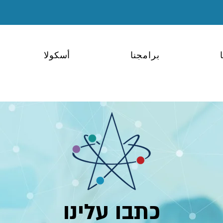
برامجنا
أسكولا
כתבו עלינו