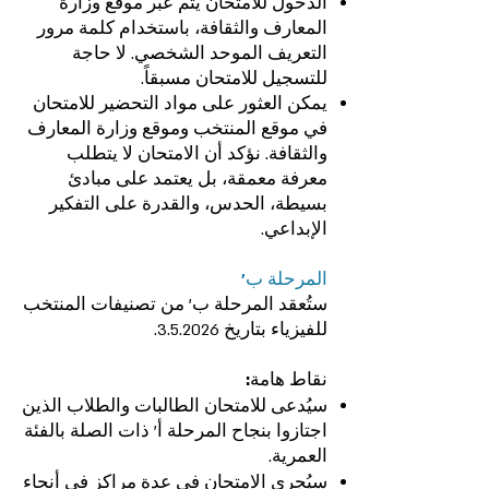
الدخول للامتحان يتم عبر موقع وزارة
المعارف والثقافة، باستخدام كلمة مرور
التعريف الموحد الشخصي. لا حاجة
للتسجيل للامتحان مسبقاً.‎
يمكن العثور على مواد التحضير للامتحان
في موقع المنتخب وموقع وزارة المعارف
والثقافة. نؤكد أن الامتحان لا يتطلب
معرفة معمقة، بل يعتمد على مبادئ
بسيطة، الحدس، والقدرة على التفكير
الإبداعي.‎
المرحلة ب'‎
ستُعقد المرحلة ب' من تصنيفات المنتخب
للفيزياء بتاريخ 3.5.2026.‎
نقاط هامة:‎
سيُدعى للامتحان الطالبات والطلاب الذين
اجتازوا بنجاح المرحلة أ' ذات الصلة بالفئة
العمرية.‎
سيُجرى الامتحان في عدة مراكز في أنحاء