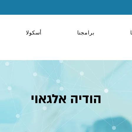
برامجنا
أسكولا
הודיה אלגאוי