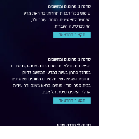
סדנה 1: מחוננים ומחשבים
שימוש בכלי תכנות תחרותי בהוראת מדעי
המחשב למצטיינים. מנחה: עופר ולד,
האוניברסיטה העברית
תקציר ההרצאה
סדנה 1: מחוננים ומחשבים
שגיאות זה נפלא: תרומת הכוונה מטה-קוגניטיבית
במהלך פתרון בעיות במדעי המחשב לדיוק
תחושת השגיאה של תלמידים מחוננים ומצטיינים
בבית ספר יסודי. מנחים: בראא ג'אנם ודר עידית
אדלר, האוניברסיטת תל אביב
תקציר ההרצאה
סדנה 2: חברה ומדע
חינוך לחלל?! האופק שמעבר לכדור הארץ שילוב
תוכנית חינוך לחלל בכיתות מצויינות בחטיבות