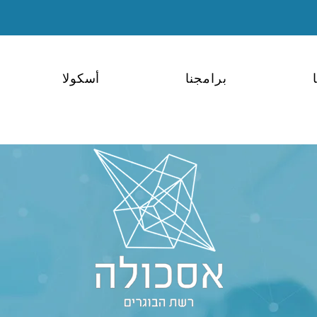
برامجنا
أسكولا