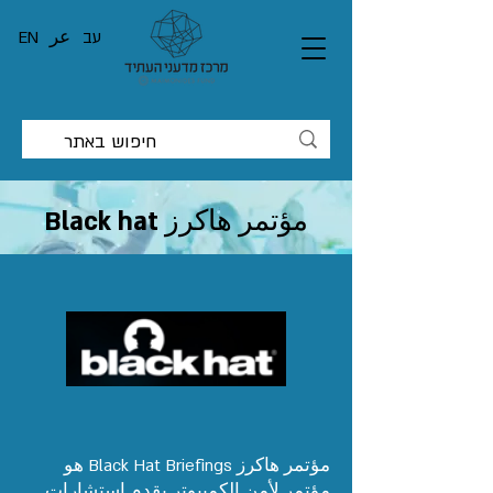
עב
عر
EN
مؤتمر هاكرز Black hat
مؤتمر هاكرز Black Hat Briefings هو
مؤتمر لأمن الكمبيوتر يقدم استشارات