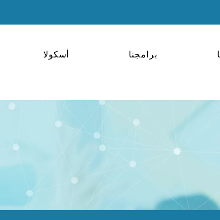
برامجنا
أسكولا