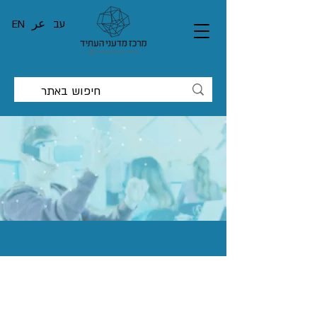
עב
عر
EN