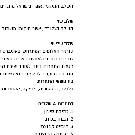
השלב המקומי, אשר בישראל מתקיים ברחובות מאז 2016. הקבוצות המצטיינות בסיבוב המקו
שלב שני
השלב הגלובלי, אשר מיקומו משתנה ב
שלב שלישי
טורניר האלופים המתרחש
באוניברסיט
זוהי תחרות בינלאומית בשפה האנגלי
מטרת התחרות הינה לעודד יצירת קהיל
התכנית מיועדת לתלמידים מצטיינים ב
בין נושאי התחרות
כלכלה, היסטוריה, מוזיקה, אמנות ומד
לתחרות 4 שלבים
1. כתיבת טיעון
2. מבחן בכתב
3. דיבייט קבוצתי
4. טריוויה קבוצתית