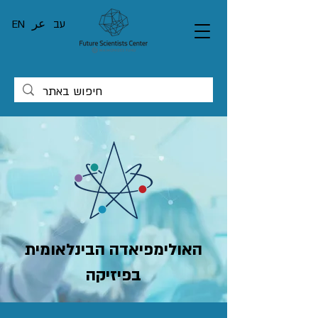
עב
عر
EN
האולימפיאדה הבינלאומית
בפיזיקה