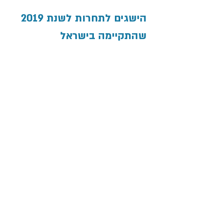
הישגים לתחרות לשנת 2019 
שהתקיימה בישראל
1 זהב
2 כסף
1 ארד
לפרטים נוספים
לאתר התחרות לשנת 2023
© All rights reserved to the Future
Scientists Center
הצהרת נגישות