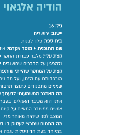
הודיה אלגאוי
גיל:
16
יישוב:
ירושלים
בית ספר:
פלך לבנות
שם התוכנית + מוסד אקדמי:
איד
קצת עליי:
מלבד עבודת החקר שלי
ולהפגין על הדברים שחשובים לי
קצת על המחקר שהייתי שותפה 
מורכבותם עם הזמן, ועל מה ני
שממים מתפקדים כתוצר תרבותי
מה האתגר המשמעותי לדעתך ש
איתו הוא משבר האקלים. בעבר 
אנשים ממשבר המאיים על קיום ה
המצב לפני שיהיה מאוחר מדי.
מה התחום שתרצי לעסוק בו בע
במיוחד בעת הדיגיטלית שבה אנ