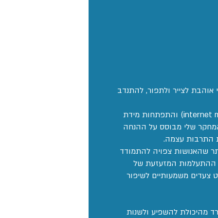
 אוהבת לצייר ולתפור, להתנדב
במסגרת תכנית אידיאה, אני חוקרת על ממים אינטרנטיים (internet memes) והתפתחות מידת
 המחקר שלי מבוסס על ההנחה
ת התרבות עצמה.
תר שהאנושות צפויה להתמודד
את ההתעלמות המזעזעת של
ט צעדים משמעותיים לשיפור
רד מהיכולת להשפיע ולשנות