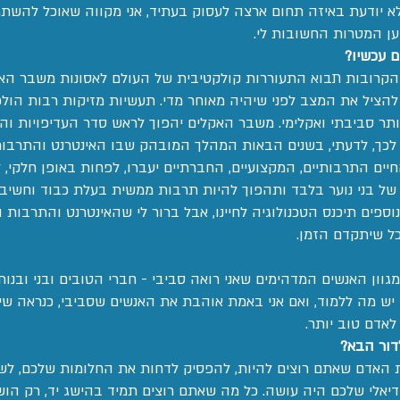
לא יודעת באיזה תחום ארצה לעסוק בעתיד, אני מקווה שאוכל להשת
ן המטרות החשובות לי.
ם עכשיו?
ים הקרובות תבוא התעוררות קולקטיבית של העולם לאסונות משבר ה
 להציל את המצב לפני שיהיה מאוחר מדי. תעשיות מזיקות רבות הולכו
ר סביבתי ואקלימי. משבר האקלים יהפוך לראש סדר העדיפויות והעו
סף לכך, לדעתי, בשנים הבאות המהלך המובהק שבו האינטרנט והתרבו
החיים התרבותיים, המקצועיים, החברתיים יעברו, לפחות באופן חלקי, 
של בני נוער בלבד ותהפוך להיות תרבות ממשית בעלת כבוד וחשיבות
וספים תיכנס הטכנולוגיה לחיינו, אבל ברור לי שהאינטרנט והתרבות 
ככל שיתקדם הזמן.
ון האנשים המדהימים שאני רואה סביבי - חברי הטובים ובני ובנות ג
יש מה ללמוד, ואם אני באמת אוהבת את האנשים שסביבי, כנראה שיש
לאדם טוב יותר.
דור הבא?
 האדם שאתם רוצים להיות, להפסיק לדחות את החלומות שלכם, לש
אלי שלכם היה עושה. כל מה שאתם רוצים תמיד בהישג יד, רק הושי