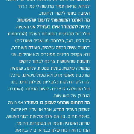
לקרוא. קריאה תמיד מרגישה לי כמו הדרך
הטובה ביותר ללמוד וליהנות.
מה האתגר המשמעותי לדעתך שהאנושות
צפויה להתמודד איתו בעתיד? א
ני מאמינה
שלרבות מהבעיות החמורות בעולם (התחממות
גלובלית, רעב, מלחמה, משאבים שאוזלים)
דרושה עשיה ברמה עולמית, פעולה מאוחדת,
ולא אקטים מדיניים מפוזרים ולא אחידים. אני
חושבת שהאנושות צריכה לבחור להקים
ממשלה עולמית בעלת סמכות עליונה, שתהיה
מורכבת מאנשי מדע ולא מפוליטיקאים, שיוכלו
להחליט החלטות גלובליות מצילות חיים. כינון
של ממשלה כזו צריכה להיות מטרתה (ואתגרה
הגדול) של האנושות.
מה התחום שתרצי לעסוק בו בעתיד?
אני רוצה
לעסוק בעתיד במדע, אבל אני עדיין לא יודעת
באיזה תחום. בין אם אלה נפלאות הגוף האנושי,
סודות האנרגיה והזמן או מסתוריות החומר,
המדע הוא הכוח שלנו כבני אדם להבין את