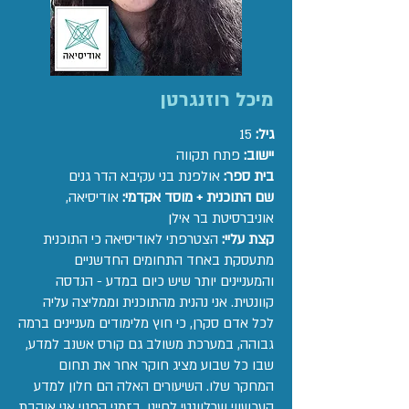
מיכל רוזנגרטן
גיל:
15
יישוב:
פתח תקווה
בית ספר:
אולפנת בני עקיבא הדר גנים
שם התוכנית + מוסד אקדמי:
אודיסיאה,
אוניברסיטת בר אילן
קצת עליי:
הצטרפתי לאודיסיאה כי התוכנית
מתעסקת באחד התחומים החדשניים
והמעניינים יותר שיש כיום במדע - הנדסה
קוונטית. אני נהנית מהתוכנית וממליצה עליה
לכל אדם סקרן, כי חוץ מלימודים מעניינים ברמה
גבוהה, במערכת משולב גם קורס אשנב למדע,
שבו כל שבוע מציג חוקר אחר את תחום
המחקר שלו. השיעורים האלה הם חלון למדע
העכשווי שרלוונטי לחיינו. בזמני הפנוי אני אוהבת