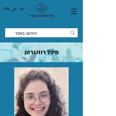
עב
عر
EN
מיכל רוזנגרטן