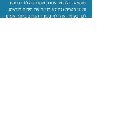
שנמצא בגלקסיה אחרת שמרחקה 10 בחזקת
1028 מטרים (זה לא בטווח של היקום הנראה).
לכן, בעתיד, אולי לא בעתיד הקרוב ביותר, אנחנו
נוכל למצוא את ה״כפילים״ שלנו ונוכל
להשתמש בהם לטובתנו או שהם ישתמשו בנו
לטובתם. בכל מקרה, מעניין איך יהיה המפגש
המרגש הזה, איך זה ישרת את האנושות ואיך זה
ישנה את פניה.
מה הוא מודל ההשראה שלך?
מודל ההשראה
שלי הוא סבא שלי, איש שכל חייו היה שונה,
למד ולימד, גידל דורות של תלמידים וטיפח
משפחה לתפארת. גם אחרי שיצא לפנסיה הוא
המשיך להתנדב בעמותה למען הקשיש
בשפרעם, אותה עמותה שבה עשיתי שירות
לאומי בשנה הראשונה. הוא הבן אדם הכי חזק
שאני מכירה.
מה המסר שחשוב לך להעביר לדור הבא?
אל
תפחדו להיות שונים ותעזו לדבוק במטרות
שלכם תמיד. אל תיקחו שום דבר כמובן מאליו,
תשאלו ותחקרו הכל.