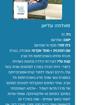
סאלחה עליאן
גיל:
21
יישוב:
שפרעם
בית ספר:
מקיף א' שפרעם
שם התוכנית + מוסד אקדמי:
אסכולה, בוגרת
תכנית אלפא באוניברסיטת תל אביב
קצת עליי:
הוגדרתי כילדה מחוננת כשהייתי
ביסודי. הייתי חברה במרכז למחוננים שהיה בעיר
שלי, ודרכם הגעתי ללמוד קורס אסטרופיזיקה
במסגרת נוער שוחר מדע באוניברסיטת תל
אביב. אחרי המיונים התקבלתי לתוכנית המחקר
של מרכז מדעני העתיד - אלפא. השתתפתי
במחקר בתחום ננו-אלקטרוניקה. עשיתי שירות
לאומי במשך שנתיים - שנה במרכז יום
לקשישים ושנה בבית ספר יסודי. מעבר לזה, אני