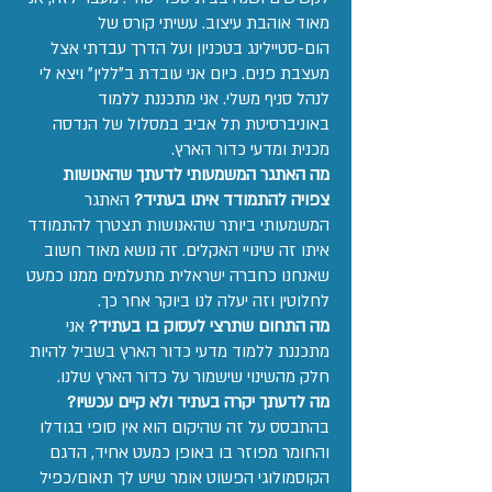
מאוד אוהבת עיצוב. עשיתי קורס של
הום-סטיילינג בטכניון ועל הדרך עבדתי אצל
מעצבת פנים. כיום אני עובדת ב״ללין״ ויצא לי
לנהל סניף משלי. אני מתכננת ללמוד
באוניברסיטת תל אביב במסלול של הנדסה
מכנית ומדעי כדור הארץ.
מה האתגר המשמעותי לדעתך שהאנושות
צפויה להתמודד איתו בעתיד?
האתגר
המשמעותי ביותר שהאנושות תצטרך להתמודד
איתו זה שינויי האקלים. זה נושא מאוד חשוב
שאנחנו כחברה ישראלית מתעלמים ממנו כמעט
לחלוטין וזה יעלה לנו ביוקר אחר כך.
מה התחום שתרצי לעסוק בו בעתיד?
אני
מתכננת ללמוד מדעי כדור הארץ בשביל להיות
חלק מהשינוי שישמור על כדור הארץ שלנו.
מה לדעתך יקרה בעתיד ולא קיים עכשיו?
בהתבסס על זה שהיקום הוא אין סופי בגודלו
והחומר מפוזר בו באופן כמעט אחיד, הדגם
הקוסמולוגי הפשוט אומר שיש לך תאום/כפיל