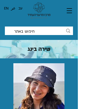
עב
عر
EN
שירה בינג