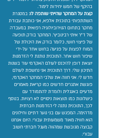
בהיקף של חמש יחידות לימוד.
קצת על המחקר שהייתי שותפה לו:
במסגרת
השתתפותי בתוכנית אלפא, אני כותבת עבודת
מחקר בתחום הנוירוביולוגיה רפואית במעבדה
של ד"ר איתי רבינוביץ'. המחקר בודק תופעה
של פיצוי חושי, כלומר בודק את היכולת של
המוח לפצות על פגיעה בחוש אחד על-ידי
שיפור חוש אחר. התוכנית נותנת לי הזדמנות
יוצאת דופן להיכנס לעולם האקדמי עוד בשנות
התיכון שלי. דרך התוכנית אני נחשפת לעולם
חדש לי. אני חווה את שלבי המחקר האקדמי,
פוגשת אתגרים חדשים כמו קריאת מאמרים
מדעיים באנגלית ולומדת להתמודד עם
כישלונות כמו תוצאות ניסויים לא רצויות. בנוסף
לכך, התוכנית נתנה לי הזדמנות חברתית
מדהימה. המפגש עם בני נוער דתיים וחילונים
הוא חוויה מאוד משמעותית עבורי. היום אנחנו
קבוצה מגובשת שמהווה מעגל חברתי חשוב
עבורי.