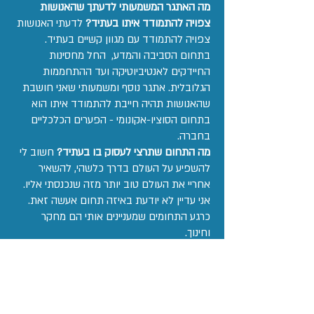
מה האתגר המשמעותי לדעתך שהאנושות
צפויה להתמודד איתו בעתיד?
לדעתי האנושות
צפויה להתמודד עם מגוון קשיים בעתיד.
בתחום הסביבה והמדע, החל מחסינות
החיידקים לאנטיביוטיקה ועד ההתחממות
הגלובלית. אתגר נוסף ומשמעותי שאני חושבת
שהאנושות תהיה חייבת להתמודד איתו הוא
בתחום הסוציו-אקונומי - הפערים הכלכליים
בחברה.
מה התחום שתרצי לעסוק בו בעתיד?
חשוב לי
להשפיע על העולם בדרך כלשהי, להשאיר
אחריי את העולם טוב יותר מזה שנכנסתי אליו.
אני עדיין לא יודעת באיזה תחום אעשה זאת.
כרגע התחומים שמעניינים אותי הם מחקר
וחינוך.
מה לדעתך יקרה בעתיד ולא קיים עכשיו?
אני
חושבת שבעתיד הבשר מעבדה שכבר עכשיו
אנחנו מתחילים לראות בעולם המחקר, יחליף
את הבשר מהחי שאנחנו אוכלים היום.
מי היא דמות ההשראה שלך
מודל השראה עבורי