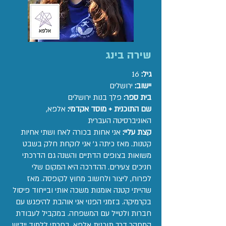
שירה בינג
גיל:
16
יישוב:
ירושלים
בית ספר:
פלך בנות ירושלים
שם התוכנית + מוסד אקדמי:
אלפא,
האוניברסיטה העברית
קצת עליי:
אני אחות בכורה לאח ושתי אחיות
קטנות. מאז כיתה ג' אני לוקחת חלק בשבט
משואות בצופים הדתיים והשנה גם הדרכתי
חניכים צעירים. ההדרכה היא המקום שלי
לפרוח, ליצור ולחשוב מחוץ לקופסה. מאז
שהייתי קטנה אומנות משכה אותי ובייחוד פיסול
בקרמיקה. בזמני הפנוי אני אוהבת להיפגש עם
חברות ולטייל עם המשפחה. במקביל לעבודת
המחקר דרך תוכנית אלפא, בחרתי ללמוד יידיש