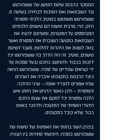
התמקד בהבנת שיטת הטיעון של ששפורטש
נגד השבתאות ואת הסיבות לבחירה בשיטה זו.
ששפורטש משתמש במוטיב הלכתי-מסורתי
חזק. הרי, מרבית טיעוניו הם טיעונים הלכתיים
המבוססים על המקורות, ומטרתם להציג את
השבתאות כתנועה השוברת את המסורת ואשר
באה לשנות את היהדות לחלוטין. מעבר לשיטת
טיעונים, מוטיב זה היה הדרך בה ששפורטש יכל
לזכות בכבוד ולהחשב כחכם ובעל סמכות על
ידי קוראים עתידיים של ספרו. ששפורטש הראה
כיצד הרבנות בתקופתו איבדה את הערכים
שהיו אמורים להגדיר אותה – ערכי ההלכה
והמסורת – ולכן כאשר הדגיש את היותו איש
הלכה ומסורת יכל למקם את עצמו כחכם
היהודי האמיתי של התקופה ולהזכר באותו
כבוד שלא קיבל בתקופתו.
בפרק השני בחנתי את האמינות של טיעוניו של
ששפורטש בספרו. חיפשתי סתירות בין הצורה