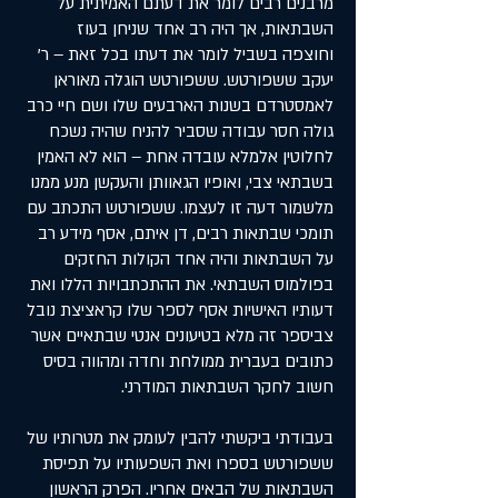
מרבנים רבים לומר את דעתם האמיתית על
השבתאות, אך היה רב אחד שניחן בעוז
וחוצפה בשביל לומר את דעתו בכל זאת – ר'
יעקב ששפורטש. ששפורטש הוגלה מאוראן
לאמסטרדם בשנות הארבעים שלו ושם חיי כרב
גולה חסר עבודה שסביר להניח שהיה נשכח
לחלוטין אלמלא עובדה אחת – הוא לא האמין
בשבתאי צבי, ואופיו הגאוותן והעקשן מנע ממנו
מלשמור דעה זו לעצמו. ששפורטש התכתב עם
תומכי שבתאות רבים, דן איתם, אסף מידע רב
על השבתאות והיה אחד הקולות החזקים
בפולמוס השבתאי. את ההתכתבויות הללו ואת
דעותיו האישיות אסף לספר שלו קראציצת נובל
צביספר זה מלא בטיעונים אנטי שבתאיים אשר
כתובים בעברית ממולחת וחדה ומהווה בסיס
חשוב לחקר השבתאות המודרני.
בעבודתי ביקשתי להבין לעומק את מטרותיו של
ששפורטש בספרו ואת השפעותיו על תפיסת
השבתאות של הבאים אחריו. הפרק הראשון