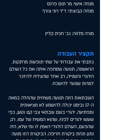
מנחה אישי: מר תום פרנס
מנחה קבוצתי: ד"ר רוני צורף
מורה מלווה: גב' חגית קליין
תקציר העבודה
כתבתי את עבודתי על שתי תופעות מרתקות.
הראשונה, תנועה שסחפה איתה את כל העולם
היהודי והשנייה, רב אחד שהצליח להיזכר
למרות שנועד להישכח.
השבתאות הינה תנועה משיחית שהחלה במאה
ה-17 ובימנו יכולה להישמע לא מציאותית
ומפתיעה. יהודי בשם שבתאי צבי קם וטען, כפי
שעשו יהודים לפניו, שהוא המשיח של עמו. רק
שהפעם, העולם היהודי האמין לו ומי שלא, היה
נתון תחת ביקורת חריפה. הביקורת הזו מנעה