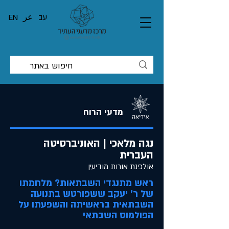
עב
عر
EN
מדעי הרוח
נגה מלאכי | האוניברסיטה
העברית
אולפנת אורות מודיעין
ראש מתנגדי השבתאות? מלחמתו
של ר' יעקב ששפורטש בתנועה
השבתאית בראשיתה והשפעתו על
הפולמוס השבתאי