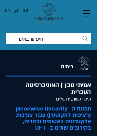
עב
عر
EN
כימיה
אמיתי סבן | האוניברסיטה
העברית
תיכון קשת, ירושלים
תכונת ה- piecewise linearity
(רציפות למקוטעין) עבור צפיפות
אלקטרונים באטומים נבחרים,
בקירובים שונים ב- DFT