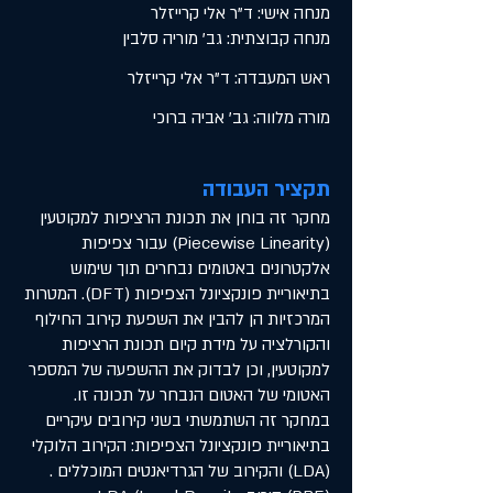
מנחה אישי: ד"ר אלי קרייזלר
מנחה קבוצתית: גב' מוריה סלבין
ראש המעבדה: ד"ר אלי קרייזלר
מורה מלווה: גב' אביה ברוכי
תקציר העבודה
מחקר זה בוחן את תכונת הרציפות למקוטעין
(Piecewise Linearity) עבור צפיפות
אלקטרונים באטומים נבחרים תוך שימוש
בתיאוריית פונקציונל הצפיפות (DFT). המטרות
המרכזיות הן להבין את השפעת קירוב החילוף
והקורלציה על מידת קיום תכונת הרציפות
למקוטעין, וכן לבדוק את ההשפעה של המספר
האטומי של האטום הנבחר על תכונה זו.
במחקר זה השתמשתי בשני קירובים עיקריים
בתיאוריית פונקציונל הצפיפות: הקירוב הלוקלי
(LDA) והקירוב של הגרדיאנטים המוכללים .