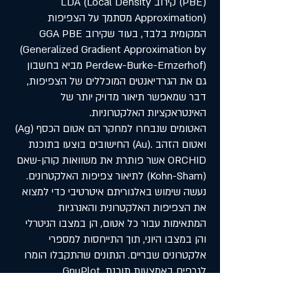
(PBE) קירוב LDA (Local Density
Approximation) מסתמך על הצפיפות
המקומית בלבד, בעוד שקירוב GGA PBE
(Generalized Gradient Approximation by
Perdew-Burke-Ernzerhof) מביא בחשבון
גם את הגרדיאנטים המוכללים של הצפיפות,
דבר שמאפשר תיאור מדויק יותר של
האינטראקציות האלקטרוניות.
האטומים שנבחרו למחקר הם אטום הכסף (Ag)
ואטום הזהב .(Au) החישובים בוצעו בתוכנת
ORCHID אשר פותרת את משוואות קוהן-שאם
(Kohn-Sham) לתיאור צפיפות האלקטרונים.
נעשה שימוש באלגוריתם איטרטיבי כדי למצוא
את הצפיפות האלקטרונית והאנרגיות
המתאימות עבור כל אטום, הן במצבו הניטרלי
והן במצבו היוני, תוך התייחסות למספרי
אלקטרונים שבריים. הנתונים שהתקבלו הומרו
לגרפים באמצעות תוכנת .GnuPlot
התוצאות מראות שאין הבדל משמעותי בין שני
הקירובים מבחינת דיוק בתיאור תכונת הרציפות