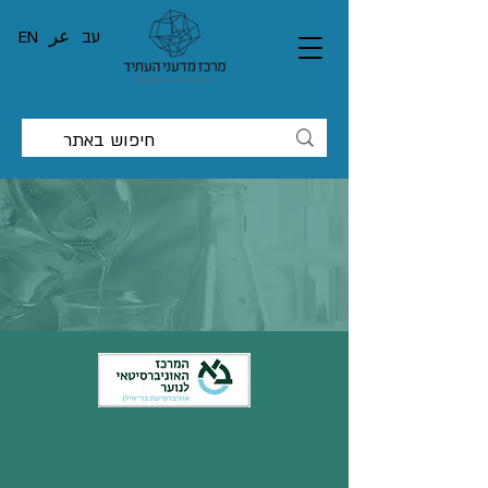
עב
عر
EN