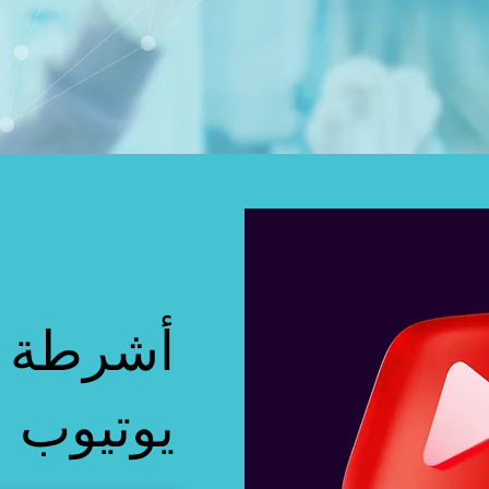
أشرطة ف
يوتيوب