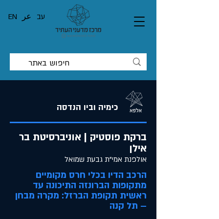
עב
عر
EN
כימיה וביו הנדסה
ברקת פוסטיק | אוניברסיטת בר
אילן
אולפנת אמי"ת גבעת שמואל
הרכב הדיו בכלי חרס מקומיים
מתקופות הברונזה התיכונה עד
ראשית תקופת הברזל: מקרה מבחן
– תל קנה