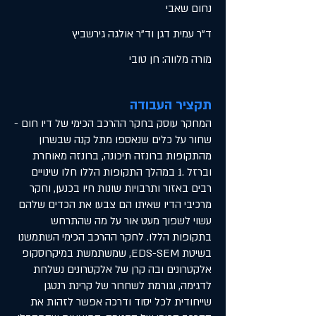
נחום שאבי
ד"ר עמית דגן וד"ר אולגה גירשביץ
מורה מלווה: חן טובי
תקציר העבודה
המחקר עוסק בחקר ההרכב הכימי של דיו חום -
שחור על כלים שנאספו מתל קנה שבשרון
מהתקופות ברונזה תיכונה, ברונזה מאוחרת
וברזל .1 במהלך התקופות הללו חלו שינויים
רבים באזור ותרבויות שונות חיו בכנען, וחקר
מרכיבי הדיו שאיתו הם צבעו את הכדים שלהם
עשוי לשפוך מעט אור על מה שהתרחש
בתקופות הללו. לחקר ההרכב הכימי השתמשנו
בשיטת EDS-SEM, שמשתמשת במיקרוסקופ
אלקטרונים ובה קרן של אלקטרונים נשלחת
לדגימה, וגורמת לשחרור של קרינת רנטגן
שייחודית לכל יסוד ודרכה אפשר לזהות את