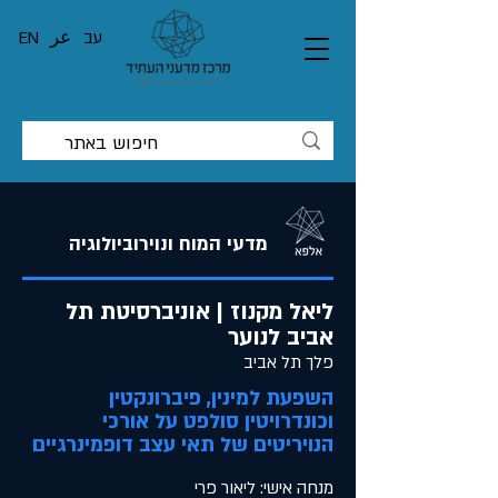
עב
عر
EN
מדעי המוח ונוירוביולוגיה
ליאל מקנוז | אוניברסיטת תל
אביב לנוער
פלך תל אביב
השפעת למינין, פיברונקטין
וכונדרויטין סולפט על אורכי
הנויריטים של תאי עצב דופמינרגיים
מנחה אישי: ליאור פרי