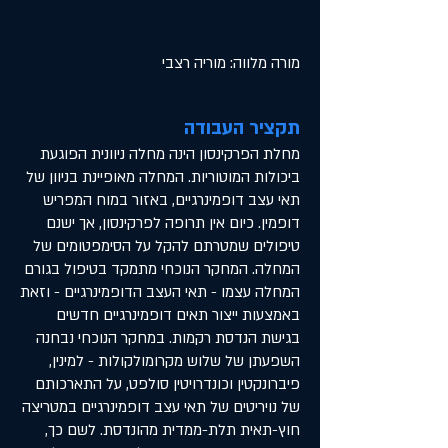
מורה מלווה: מוריה רצבי
תקציר העבודה
מחלת הפרקינסון הינה מחלה ניוונית הפוגעת
ביכולות המוטוריות. המחלה מאופיינת בניוון של
תאי עצב דופמינרגיים, באזור במוח המפריש
דופמין. כיום אין תרופה לפרקינסון, אך ישנם
טיפולים שמטרתם להקל על הסימפטומים של
המחלה. המחקר הנוכחי מתמקד בטיפול בגורם
המחלה עצמו - תאי העצב הדופמינרגיים - וזאת
באמצעות ייצור תאים דופמינרגיים חדשים
בגישת הנדסת רקמות. במחקר הנוכחי נבחנה
השפעתן של שלוש מקרומולקולות - למינין,
פיברונקטין וכונדרויטין סולפט, על התארכותם
של נויריטים של תאי עצב דופמינרגיים במטריצה
חוץ-תאית תלת-ממדית מהונדסת. לשם כך,