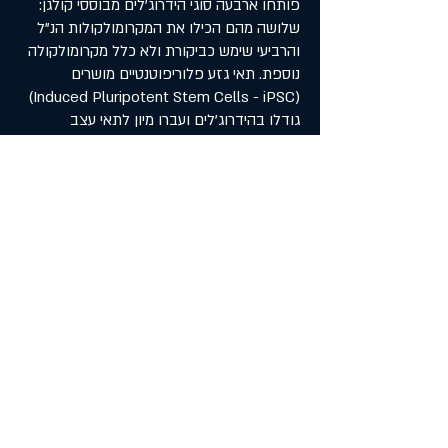
פותחו ארבעה סוגי הידרוג'לים מבוססי קולגן:
שלושה מהם הכילו את המקרומולקולות הנ"ל
והרביעי שימש כביקורת ולא כלל מקרומולקולה
נוספת. תאי גזע פלוריפוטנטיים מושרים
(Induced Pluripotent Stem Cells - iPSC)
גודלו בהידרוג'לים ועברו מיון לתאי עצב
דופמינרגיים בתהליך בן 30 יום המדמה את
התפתחות תאי העצב ברקמות עובריות. אנליזה
שבוצעה לתמונות מיקרוסקופיות הראתה כי
הידרוג'ל הלמינין תמך בהתארכות נויריטים יותר
משאר ההידרוג'לים, בעוד שבהידרוג'לים
המכילים פיברונקטין וכונדרויטין סולפט נצפה
מוות תאי מוגבר. ממצאים אלה מדגישים את
הפוטנציאל האפשרי של למינין בתמיכה בגידול
שתלים דופמינרגיים ומהווים אבן דרך למחקר
הנדסת הרקמות לטיפול במחלת הפרקינסון.