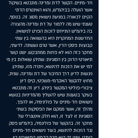
חד-מיניים. הקשר לדת ומדינה מתבטא בשיקול
אשר הועלה בביהמ"ש, והוא האינטרס הדתי
הקיים לכאורה במניעת נישואין מסוג זה. בנוסף,
טענתי שיש מה ללמוד על דת ומדינה מהצורה
בה ביהמ"ש התייחס לזכות הפרט לנישואין.
החדשנות המחקרית היא בהשוואה בין שתי
קבוצות פסקי הדין, אשר טרם נעשתה. לדעתי,
מחקר כזה הוא לא פחות ממתבקש. ישנו קשר
תיאורטי הדוק בין הסוגיות: שתיהן שואלות בין מי
למי יש את הזכות להינשא, ויתרה מזו, שתיהן
ניגשות לדיון דרך החיבור של דת ומדינה. שנית,
מחוץ להקשר האקדמי-משפטי, קיים דיון
ציבורי-פוליטי המקשר ביניהן. דיון זה מתבטא
בעיקר בטענות שיש להשליך מהמדיניות בנושא
נישואים חד-מיניים על פוליגימיה, או להפך.
מהלך זה, אשר ממקם את הפסיקות בשתי
הסוגיות זו לצד זו, הוא חלק אינטגרלי של
מחקר זה. בהקשר של פוליגמיה, ביהמ"ש פסק
נגד הזכות להינשא, בעוד נישואים חד-מיניים
הותרו. שוני זה הוא חרף הדמיון התיאורטי בין