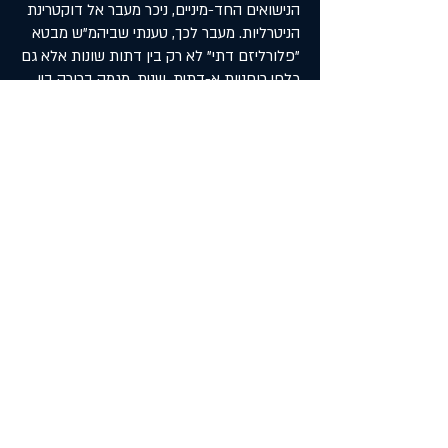
הנישואים החד-מיניים, ניכר מעבר אל דוקטרינת
הניטרליות. מעבר לכך, טענתי שביהמ"ש מבטא
"פלורליזם דתי" לא רק בין דתות שונות אלא גם
כלפי רוחניות א-דתית. שנית, מגמה ברורה בין
הפסקים היא שינוי בגישה כלפי מיעוטים. פסקי
הפוליגמיה מבטאים עוינות כלפי מורמונים, בעוד
מתבטא בפסקים על הנישואים החד-מיניים יחס
אוהד כלפי הומוסקסואלים. שלישית, בהתנגשות
העקרונית בין ערך החירות לבין מניעת פגיעה
בכלל, פסקי הפוליגמיה נטו להעדיף את טובת
הכלל, בעוד אלו על נישואים חד-מיניים שמו
דגש על שימור החירות. לבסוף, עלתה בפסקים
השאלה איך מוסדות שורדים לאורך זמן, ובפרט
המוסדות של נישואין והחוק. בפסקי הפוליגמיה,
ביהמ"ש דגל בסטטיות ואחידות, ומנגד, בהקשר
של נישואים חד-מיניים, ביהמ"ש תמך
בהתפתחויות והתאמות.
התמונה אשר עולה מכל ההבחנות הללו, בה
המוקד מתחלף מהמסורת אל זכויות הפרט,
מבטאת דיכוטומיה מוכרת בתפיסה של מהות