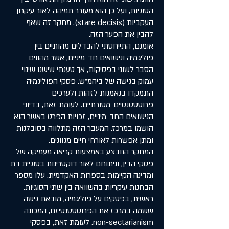
הסוגיות, ועל כן הוא מעורר תמיהה לאור עיקרון
העקביות (stare decisis). מחקר זה שאף
להבין את הפער הזה.
אומנם, התייחסתי להבדלים מהותיים בין
פוליגמיה ונישואים חד-מיניים, אשר מהווים
הסבר לשוני בפסיקות, אך טענתי שישנו שינוי
עמוק בגישה של ביהמ"ש. פסקי הפוליגמיה
התמקדו בנאמנות לזהות ולערכים
פרוטסטנטיים-מסורתיים. לעומת זאת, בדיוני
הנישואים החד-מיניים, זכויות הפרט באשר הוא
הושמו במרכז. המעבר הזה מתלווה בסובלנות
ומתן אפשרות לאורחי חיים מגוונים.
המחקר התבצע באמצעות קריאה מעמיקה של
פסקי הדין, וניתוחם לאור דוקטרינות בסוגיית דת
ומדינה הקיימות בספרות האקדמית. עלו מספר
הבחנות עיקריות בהשוואה בין שתי הסוגיות.
ראשית, בפסקים על פוליגמיה, מובאת גישה
ששמה במרכז את הפרוטסטנטיזם, המכונה
non-sectarianism. לעומת זאת, בפסקי