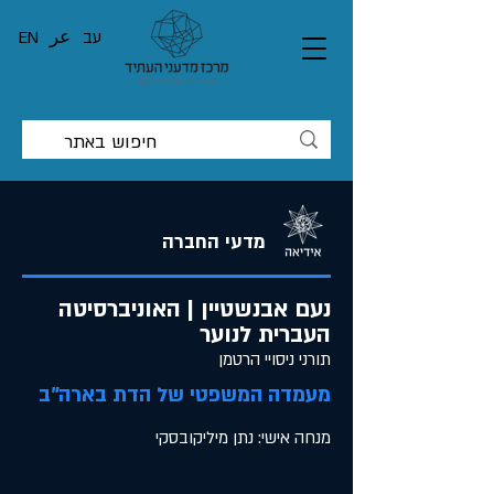
עב
عر
EN
מדעי החברה
נעם אבנשטיין | האוניברסיטה
העברית לנוער
תורני ניסויי הרטמן
מעמדה המשפטי של הדת בארה"ב
מנחה אישי: נתן מיליקובסקי