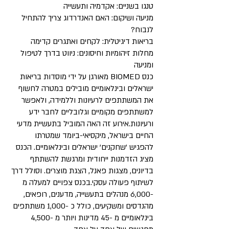
טנגו בשניים: אקדמיה ותעשייה
מניעה ושיקום: האם האנדרדוג צריך להתחיל
לנבוח?
בריאות דיגיטלית: לקחים ואתגרים קדימה
מחלות זיהומיות וחיסונים: ניווט בדרך לטיפול
ומניעה
כנס BIOMED מאורגן על ידי מוסדות בריאות
ישראלים ובינלאומיים מובילים במטרה לחשוף
את המשתתפים לרעיונות וללמידה, ולאפשר
למשתתפים מקומיים וגלובליים לחבר ידע
ורעיונות.אירוע זה האה המוביל בתעשיית מדעי
החיים בישראל, מיקסיאי-ביומד שמטרתו
להפגיש 'שחקנים' ישראלים ובינלאומיים. הכנס
מציג הזדמנות ייחודית ומרגשת להשתתף
בדיונים, מצגות פאנל, הצגת מוצרים. וסולל דרך
לשיתוף פעולה עסקי.בכנס צפויים למעלה מ
-6,000 מנהלים בתעשייה, מדענים, רופאים,
מהנדסים ומשקיעים, כולל כ -1,000 משתתפים
בינלאומיים מ -45 מדינות ויותר מ -4,500