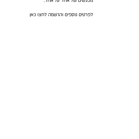
מפגשים של אחד על אחד.
לפרטים נוספים והרשמה
לחצו כאן
This page has not yet been
translated to English
Click here to our homepage
© All rights reserved to the Future
Scientists Center
הצהרת נגישות