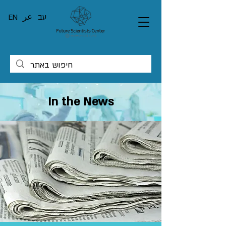
EN
عر
עב
In the News