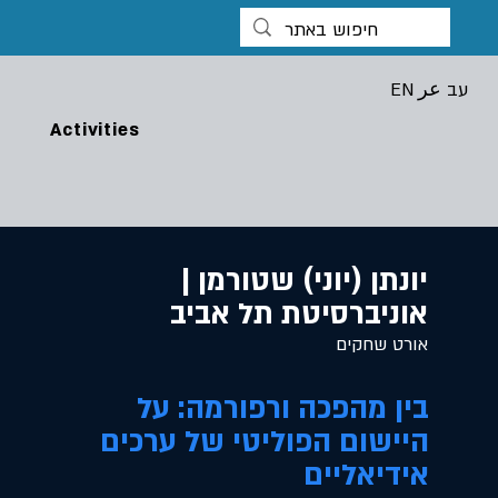
עב
عر
EN
Activities
יונתן (יוני) שטורמן |
אוניברסיטת תל אביב
אורט שחקים
בין מהפכה ורפורמה: על
היישום הפוליטי של ערכים
אידיאליים