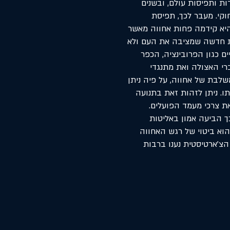
ת ותפיסות עולם, ובשנים
ן חוקי. מעבר לכך, תפיסת
יא קידמה פחות אחווה מאשר
 לאומית חדשה שמציבה את העם ולא
 כגון הפרובינציה, הכפר
י האצולה ואת מתנגדי
 אשר ביטאה תפיסה משלבת של אחווה, על פיה ניתן
. ניתן לזהות זאת בתנועה
ת צרכי מעמד הפועלים.
ך הביעה אמון באליטות
הוא ביטוי של רגש האחווה
צ'ארטיסטית נענו ברבות