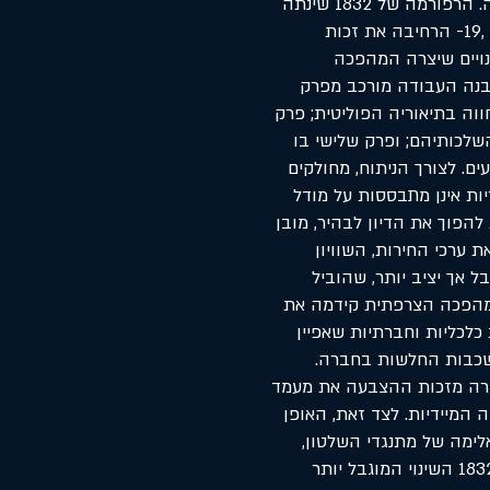
ממונרכיה אבסולוטית למונרכיה חוקתית ומאוחר יותר לרפובליקה. הרפורמה של 1832 שינתה
את שיטת הבחירות לבית הנבחרים בבריטניה בתחילת המאה ה ,19- הרחיבה את זכות
ויים שיצרה המהפכה
מבנה העבודה מורכב מפרק
ווה בתיאוריה הפוליטית; פרק
שלכותיהם; ופרק שלישי בו
ם. לצורך הניתוח, מחולקים
ות אינן מתבססות על מודל
להפוך את הדיון לבהיר, מובן
 ערכי החירות, השוויון
 אך יציב יותר, שהוביל
המהפכה הצרפתית קידמה את
ש הרב על רפורמות כלכליות וחברתיות שאפיין
השכבות החלשות בחברה.
דירה מזכות ההצבעה את מעמד
 המיידיות. לצד זאת, האופן
לימה של מתנגדי השלטון,
גרם לכך שהמהפכה קידמה פחות חירות מאשר הרפורמה של .1832 השינוי המוגבל יותר