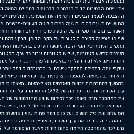
ההצבעה למעמד הביניים והתאימה את המערכת הפוליטית לשינ
התעשייתית. עבודה זו בוצעה במתודולוגיה העיונית-פרשנית. 
ראשון בו מופיעה סקירה של הופעת ערכי החירות, השוויון והאח
שני בו מופיעה סקירה היסטורית של מקרי הבוחן, הרקע להם וה
מתקיים הניתוח של המידה בה מומשו הערכים בהשלכות האירועי
הערכים לתשע קטגוריות, שלוש קטגוריות עבור כל ערך. הקטגורי
ניתוח קיים, אלא נבחרו על ידי בהישען על פרקי הסקירה על מנת 
ועקבי יותר. בתחילת המחקר שיערתי כי הרפורמה קידמה יותר את
והאחווה בהשוואה למהפכה הצרפתית, בכך שהיוותה שינוי מוגבל
בהמשך להתרחבות זכויות האזרחים ולא לצמצומן. מצאתי כי 
ערך השוויון יותר מהרפורמה של .1832 הדג
את המהפכה תרם באופן ניכר לקידום שוויון ההזדמנויות של 
בהשוואה למהפכה, הרפורמה הייתה שינוי מוגבל יותר; היא ה
הפועלים ואת כלל הנשים, ועל כן קידמה פחות שוויון בהשלכותיה
בו המהפכה קידמה את ערך השוויון, שאופיין ברמיסה כוחנית וא