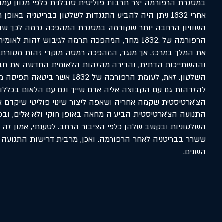
במסגרת הרפורמה יצר תרבות פוליטית סובלנית כלפי מגוון עמדו
אחרי 1832 ניתן היה להביע התנגדות לשלטון בבריטניה באופ
השוויון הרחבה יותר שקודמה במסגרת המהפכה גרמה לכך שה
הרפורמה של .1832 מחד, המהפכה תרמה לגיבוש זהות
את המלך במרכז. אך מנגד, המהפכה רמסה מוקדי זהות מסורתיים
וההשתייכות הדתית, והדירה מהזהות הלאומית החדשה את חבר
השלטון. זאת, לעומת הרפורמה של 1832
להזדהות גם עם הקבוצה אליה אדם שייך וגם עם הלאום בכללותו
הצ'ארטיסטית שקמה אחריה ושאפה ליצור שינוי פוליטי שיקדם א
התנועה הצ'ארטיסטית הביע ה מחאה באופן חוקי ולא אלים, ובכ
השלטוניות ובקשב שלהן כלפי הציבור הרחב. לטענתי, אמון זה 
ששרר בבריטניה לאחר הרפורמה. ואכן, מרבית דרישות התנועה ה
השנים.