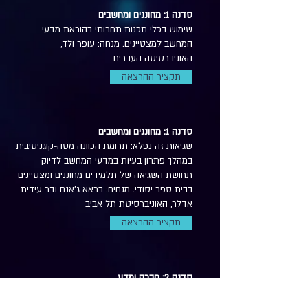
סדנה 1: מחוננים ומחשבים
שימוש בכלי תכנות תחרותי בהוראת מדעי
המחשב למצטיינים. מנחה: עופר ולד,
האוניברסיטה העברית
תקציר ההרצאה
סדנה 1: מחוננים ומחשבים
שגיאות זה נפלא: תרומת הכוונה מטה-קוגניטיבית
במהלך פתרון בעיות במדעי המחשב לדיוק
תחושת השגיאה של תלמידים מחוננים ומצטיינים
בבית ספר יסודי. מנחים: בראא ג'אנם ודר עידית
אדלר, האוניברסיטת תל אביב
תקציר ההרצאה
סדנה 2: חברה ומדע
חינוך לחלל?! האופק שמעבר לכדור הארץ שילוב
תוכנית חינוך לחלל בכיתות מצויינות בחטיבות