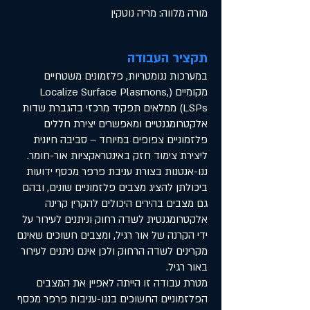
מורה מלווה: מריה נוטקין
תקציר העבודה
במערכות ננומטריות, פלזמונים משטחיים
מקומיים (Localize Surface Plasmons,
LSPs) ממלאים תפקיד מרכזי בהגברת שדות
אלקטרומגנטיים ומאפשרים יצירת חללים
פלזמוניים צפופים במיוחד – סביבה חיונית
ליצירת צימוד חזק באינטראקציות אור-חומר.
ננו-אנטנות בצורת עניבת פרפר מכסף ידועות
ביכולתן להציג מצבים פלזמוניים שונים, ובהם
גם מצבים בהירים היכולים להקרין קרינה
אלקטרומגנטית לשדה רחוק וניתנים לעירור על
ידי הקרנה של אור רגיל, ומצבים חשוכים שאינם
מקרינים לשדה הרחוק ולכן אינם ניתנים לעירור
באור רגיל.
מטרת עבודה זו הייתה לאפיין את המצבים
הפלזמוניים החשוכים בננו-עניבות פרפר מכסף