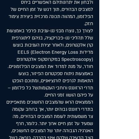
ולבחון את יתרונותיהם האפשריים ביחס
למצבים הבהירים, תוך דגש על זמן החיים של
הפלזמון, המהווה תכונה מרכזית ביצירת צימוד
חזק.
לצורך כך, נוצרו מבני ננו-עניבת פרפר באמצעות
שלל תהליכי ננו-פבריקציה, בניהם ליתוגרפית
קרן אלקטרונים, ולאחר יצירת העניבות בוצעו
מדידות EELS (Electron Energy Loss
Spectroscopy) במיקרוסקופ אלקטרונים
חודר, על מנת למדוד את המצבים הפלזמוניים.
באמצעות ניתוח ספקטרום הפיזור, בוצעו
התאמות לגרפים לורנציאניים, ומתוכם הופקו
תדרי הרזוננס ורוחבי העקומותשל כל פלזמון –
על פיהם הושוו זמני החיים.
הממצאים הראו שהמצבים החשוכים מתאפיינים
בתדרי רזוננס גבוהים יותר, אך ברוחב עקומה
צר משמעותית לעומת המצבים הבהירים, מה
שמעיד על זמן חיים ארוך יותר. כלומר, חרף
האנרגיה הגבוהה יותר של המצבים החשוכים,
קצב הדעיכה שלהם איטי בהרבה, כנראה בשל