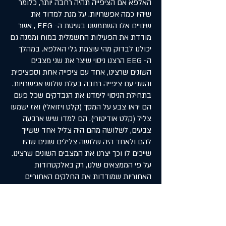
האלפא אם הציפייה תהיה רחבה יותר, כלומר
שיהיו כמה אפשרויות. על מנת למדוד את
שינויים אלו השתמשנו בשיטת ה- EEG , אשר
מודדת את הפעילות החשמלית במוח וממנה גם
יכולנו לבדוק מהי עוצמת גלי האלפא. במהלך
ה- EEG הרצנו ניסוי שיצר את שני מצבים
השונים שרצינו, אחד עם ציפייה אחת וספציפית
והשני עם ציפייה רחבה בעלת שלוש אפשרויות.
בתחילת הניסוי לימדנו את הנבדקים שכל פעם
הם יראו צבע על המסך (קלט ויזואלי) ואז ישמעו
צליל (קלט אודיטורי). הם למדו שיש ארבעה
צבעים, לשלושה מהם היה צליל אחד ששייך
להם ולאחד היה שלושה צלילים שונים שהיו
שייכים לו וכך יצרנו את המצבים השונים שרצינו.
על פי הממצאים שלנו, רק באלקטרודות
האחוריות שמודדות את החלקים האחוריים
במוח (הקשורים בדרך כלל לתגובות ויזואליות)
היה שינוי בעקבות ספציפיות הציפייה. כאשר יש
ציפייה ספציפית יש ירידה גדולה יותר בעוצמת
האלפא לעומת הירידה כשיש ציפייה רחבה.