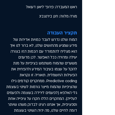
ראש המעבדה: פרופ' ליאון דעואל
מורה מלווה: חנן בירנצביג
תקציר העבודה
המוח שלנו נדרש לעבד כמויות אדירות של
מידע שמגיע מהחושים שלנו, לא ברור לנו איך
הוא מצליח להתמודד עם הכמות הזו בצורה
יעילה ומהירה ככל האפשר. לכן מדענים
משערים שהמוח משתמש בציפיות על מנת
להקל על עצמו בעיבוד המידע ולהפחית את
הפעילות החשמלית. תאוריה זו נקראת
Predictive coding. ממחקרים קודמים גילו
שהציפיות שהמוח מייצר גורמות לשינוי בעוצמת
גלי האלפא (לפעמים לירידה בעוצמה ולפעמים
לעלייה). המחקרים הללו חקרו על ציפייה אחת
וספציפית, אך אנחנו רצינו לבדוק משהו שיותר
דומה לחיים שלנו, מה יהיה השינוי בעוצמת