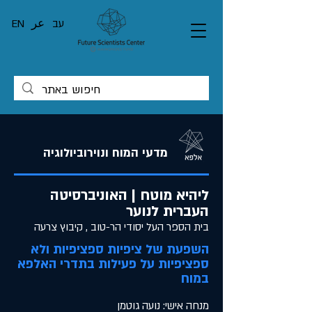
עב
عر
EN
מדעי המוח ונוירוביולוגיה
ליהיא מוטח | האוניברסיטה
העברית לנוער
בית הספר העל יסודי הר-טוב , קיבוץ צרעה
השפעת של ציפיות ספציפיות ולא
ספציפיות על פעילות בתדרי האלפא
במוח
מנחה אישי: נועה גוטמן