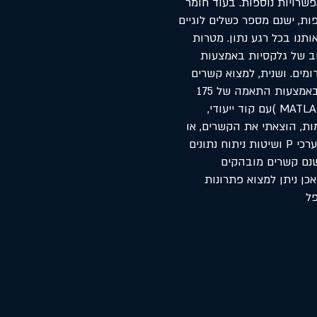
שרויות נוספות. בעוד חומר
ות, ישנם מספר כשלים לוגיים
ותנו בכל רגע נתון. מטרות
וב של גלקסיות באמצעות
מים. ושנית, למצוא קשרים
בין הנתונים לבין תוצאות ההתאמות. את המחקר עצמו ביצעתי באמצעות התאמה של 175
גלקסיות ממאגר נתונים 'ספארק' )SPARC ) בתוכנת מאטלאב )MATLAB )עם קוד ייעודי,
ות, הוצאתי את הקשרים, או
הקורלציות, ביניהן. וידאתי את רמות הקשרים באמצעות הוצאת ערכי P ושיטות ניתוח נתונים
שנם קשרים מובהקים
ן ניתן למצוא פתרונות
פל